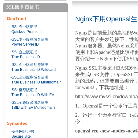
SSL服务器证书
Nginx下用Openssl
GeoTrust
-SSL专业版证书
Quickssl Premium
Nginx是目前最新的高性能W
大量的客户并发连接下，性能
-SSL专业版多域名证书
Power Server ID
Nginx服务器。虽然Nginx采用
使用上和Apache还是比较相
-SSL企业版证书
True Business ID
要介绍一下Nginx下使用SS
-SSL企业版通配符证书
Nginx SSL主要采用BASE
True Business ID Wildcard
来生成CSR文件，OpenSS
-SSL企业版多域名证书
新的源码，但需要自己编译，你也
True Business ID Multidomain
for win32，下载地址是：
-SSL至尊版证书
True Business ID With EV
http://www.myssl.cn/downl
-SSL至尊版多域名证书
1、Openssl是一个命令行工具，请
TBID with EV Multidomain
2、运行一个命令行窗口（如果
令：
Symantec
openssl req -new -nodes -newke
-安全网站证书
Secure Site