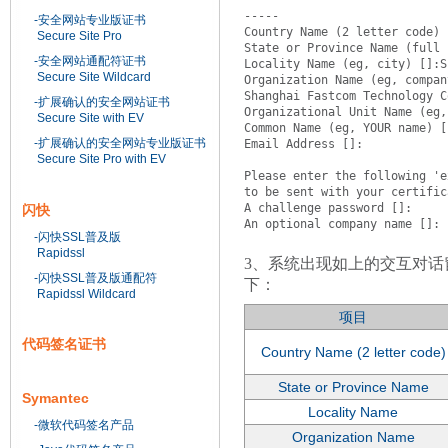
-----

-安全网站专业版证书
Country Name (2 letter code) 
Secure Site Pro
State or Province Name (full 
-安全网站通配符证书
Locality Name (eg, city) []:S
Secure Site Wildcard
Organization Name (eg, compan
Shanghai Fastcom Technology C
-扩展确认的安全网站证书
Organizational Unit Name (eg,
Secure Site with EV
Common Name (eg, YOUR name) [
-扩展确认的安全网站专业版证书
Email Address []:

Secure Site Pro with EV
Please enter the following 'e
to be sent with your certific
A challenge password []:

闪快
-闪快SSL普及版
Rapidssl
3、系统出现如上的交互对
-闪快SSL普及版通配符
下：
Rapidssl Wildcard
项目
代码签名证书
Country Name (2 letter code)
State or Province Name
Symantec
Locality Name
-微软代码签名产品
Organization Name