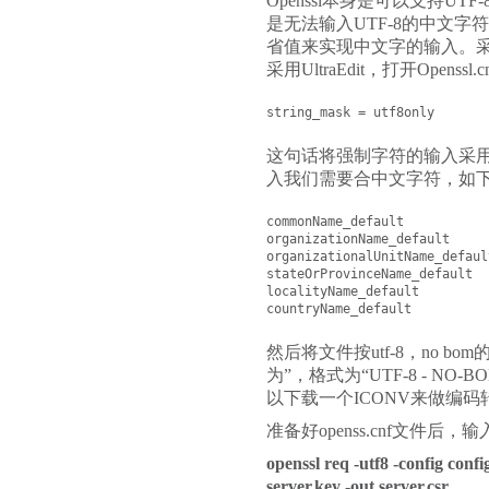
Openssl本身是可以支持U
是无法输入UTF-8的中文字符的
省值来实现中文字的输入。采
采用UltraEdit，打开Opens
string_mask = utf8only
这句话将强制字符的输入采用
入我们需要合中文字符，如
commonName_default		= www.myssl.cn

organizationName_default	= 上海迅通科技有限公司

organizationalUnitName_default	= IT 部
stateOrProvinceName_default	= 上海

localityName_default		= 上海

然后将文件按utf-8，no bo
为”，格式为“UTF-8 - N
以下载一个ICONV来做编码
准备好openss.cnf文件后，
openssl req -utf8 -config conf
server.key -out server.csr