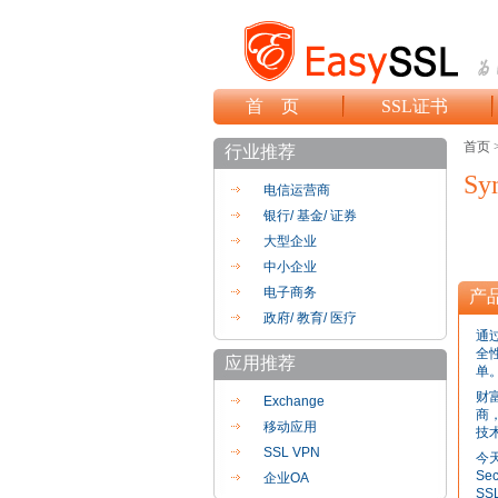
首 页
SSL证书
首页 
行业推荐
Sy
电信运营商
银行/ 基金/ 证券
大型企业
中小企业
电子商务
产
政府/ 教育/ 医疗
通
全
应用推荐
单
财富
Exchange
商，
移动应用
技
SSL VPN
今
Se
企业OA
SS