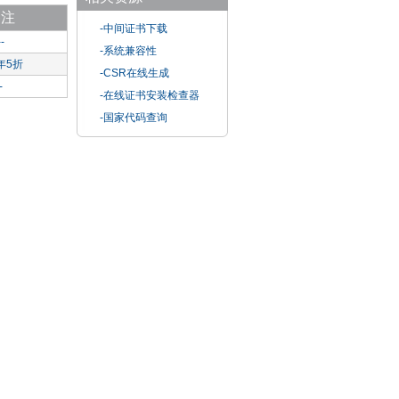
备注
-中间证书下载
--
-系统兼容性
年5折
-CSR在线生成
-
-在线证书安装检查器
-国家代码查询